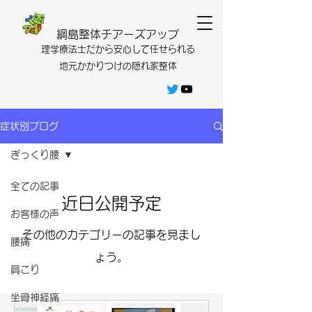
​綱島整体チアーズアップ
​理学療法士だから安心して任せられる
​地元かかりつけの隠れ家整体
症状別ブログ
ぎっくり腰
全ての記事
近日公開予定
お客様の声
その他のカテゴリーの記事を見まし
腰痛
ょう。
肩こり
坐骨神経痛