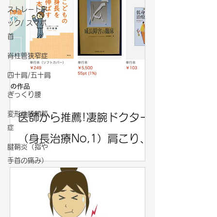
ストレートネ
ック/ スマホ
首
脊柱管狭窄症
四十肩/五十肩
ぎっくり腰
変形性膝関節
医師から推薦!凄腕ドクター
症
（身長治療No,1）肩こり、
腱鞘炎（指や
四十肩、臀部痛を施術しま
手首の痛み）
した！